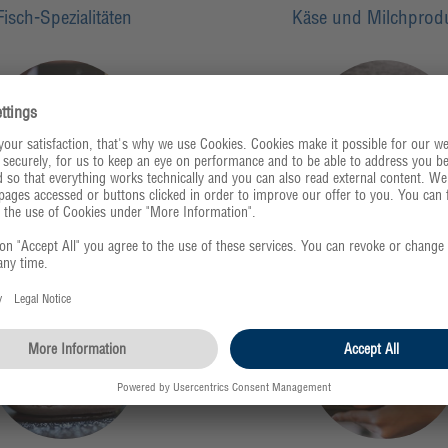
Fisch-Spezialitäten
Käse und Milchprod
Feinkost
Essig und Öl