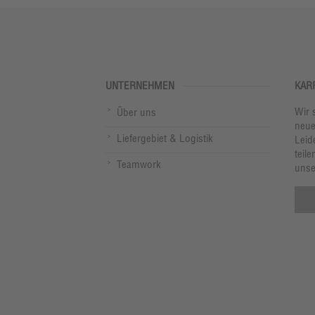
UNTERNEHMEN
KAR
Wir 
Über uns
neue
Liefergebiet & Logistik
Leid
teile
Teamwork
unse