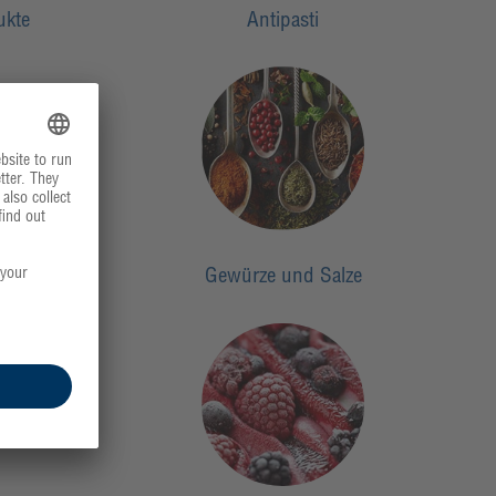
ukte
Antipasti
Gewürze und Salze