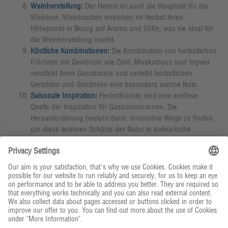
Weinherstellung:
Der Herbst ist auch die Hauptzeit für die
Weinlese. Weintrauben erreichen im Herbst ihren
Höhepunkt in Bezug auf Aroma und Süße, was sie ideal für
die Weinherstellung macht.
Köstliche Kombinationen:
Die Kombination von herbstlichen
Früchten mit Gewürzen wie Zimt, Muskatnuss und Ingwer
verstärkt ihren Geschmack und verleiht herbstlichen
Gerichten und Getränken eine besonders warme Note.
Saisonale Inspiration:
Herbstfrüchte sind eine endlose
Quelle der Inspiration für Gastronom:innen. Die
Herausforderung besteht darin, innovative Wege zu finden,
um diese leckeren Schätze der Natur in kulinarische
Delikatessen zu verwandeln, die die Sinne verzaubern.